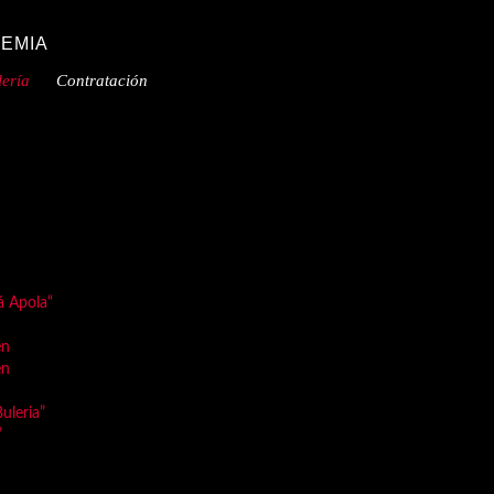
EMIA
ería
Contratación
á Apola“
en
en
uleria”
”