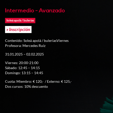
Intermedio - Avanzado
Soleá apolá / bulerías
» Inscripción
Contenido: Soleá apolá / buleríasViernes
Profesora: Mercedes Ruíz
31.01.2025 – 02.02.2025
Viernes: 20:00-21:00
Sábado: 12:45 – 14:15
Domingo: 13:15 – 14:45
Cuota: Miembro: € 120,- / Externo: € 125,-
Dos cursos: 10% descuento