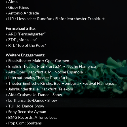
» Alma
» Gipsy Kings
» Antonio Andrade
» HR / Hessischer Rundfunk Sinfonieorchester Frankfurt
Fernsehauftritte:
» ARD “Fernsehgarten”
» ZDF „Mona Lisa“
» RTL “Top of the Pops”
Weitere Engagements:
» Staatstheater Mainz: Oper Carmen
» English Theatre, Frankfurt a.M. – Noche Flamenca
» Alte Oper Frankfurt a. M.- Noche Española
» Internationales Theater Frankfurt
» Theater Englische Kirche, Bad Homburg – Festival Flamenco
» Jahrhunderthalle Frankfurt: Telekom
» Aida Cruises: Jo-Dance - Show
» Lufthansa: Jo-Dance - Show
» TUI: Jo-Dance-Show
» Sony Records: Ayman
» BMG Records: Alfonso Losa
» Pop Com: Soultans